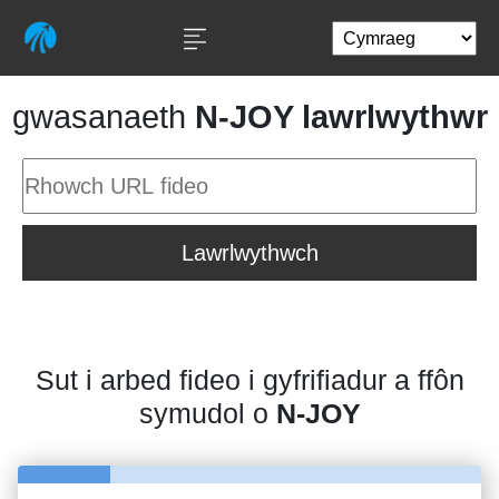
gwasanaeth
N-JOY lawrlwythwr
Lawrlwythwch
Sut i arbed fideo i gyfrifiadur a ffôn
symudol o
N-JOY