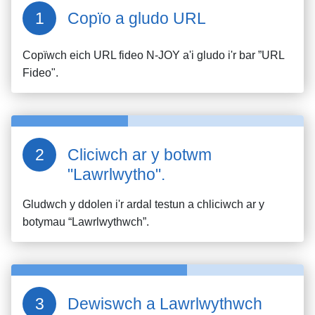
Copïo a gludo URL
Copïwch eich URL fideo
N-JOY
a'i gludo i'r bar ”URL
Fideo".
Cliciwch ar y botwm
"Lawrlwytho".
Gludwch y ddolen i'r ardal testun a chliciwch ar y
botymau “Lawrlwythwch”.
Dewiswch a Lawrlwythwch