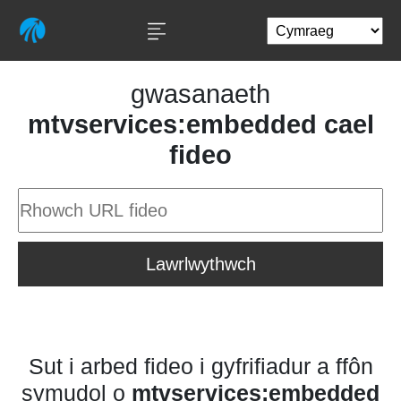
gwasanaeth
mtvservices:embedded cael
fideo
Lawrlwythwch
Sut i arbed fideo i gyfrifiadur a ffôn
symudol o
mtvservices:embedded