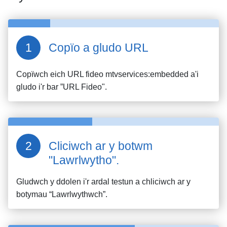
Copïo a gludo URL
Copïwch eich URL fideo
mtvservices:embedded
a'i
gludo i'r bar ”URL Fideo".
Cliciwch ar y botwm
"Lawrlwytho".
Gludwch y ddolen i'r ardal testun a chliciwch ar y
botymau “Lawrlwythwch”.