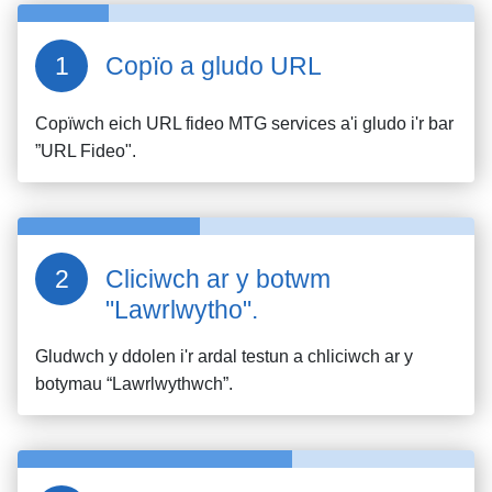
Copïo a gludo URL
Copïwch eich URL fideo
MTG services
a'i gludo i'r bar
”URL Fideo".
Cliciwch ar y botwm
"Lawrlwytho".
Gludwch y ddolen i'r ardal testun a chliciwch ar y
botymau “Lawrlwythwch”.