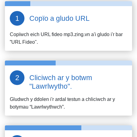
Copïo a gludo URL
Copïwch eich URL fideo
mp3.zing.vn
a'i gludo i'r bar
”URL Fideo".
Cliciwch ar y botwm
"Lawrlwytho".
Gludwch y ddolen i'r ardal testun a chliciwch ar y
botymau “Lawrlwythwch”.