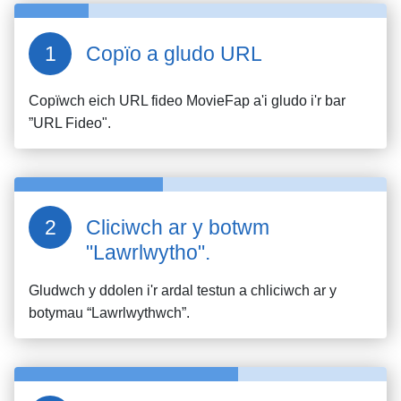
Copïo a gludo URL
Copïwch eich URL fideo
MovieFap
a'i gludo i'r bar
”URL Fideo".
Cliciwch ar y botwm
"Lawrlwytho".
Gludwch y ddolen i'r ardal testun a chliciwch ar y
botymau “Lawrlwythwch”.