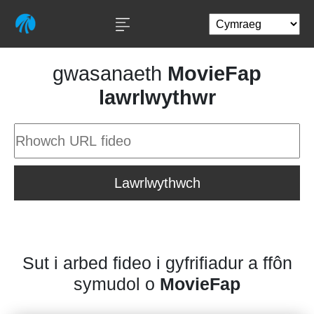
gwasanaeth
MovieFap
lawrlwythwr
Lawrlwythwch
Sut i arbed fideo i gyfrifiadur a ffôn
symudol o
MovieFap