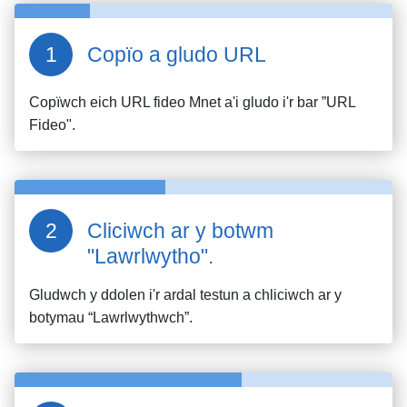
Copïo a gludo URL
Copïwch eich URL fideo
Mnet
a'i gludo i'r bar ”URL
Fideo".
Cliciwch ar y botwm
"Lawrlwytho".
Gludwch y ddolen i'r ardal testun a chliciwch ar y
botymau “Lawrlwythwch”.