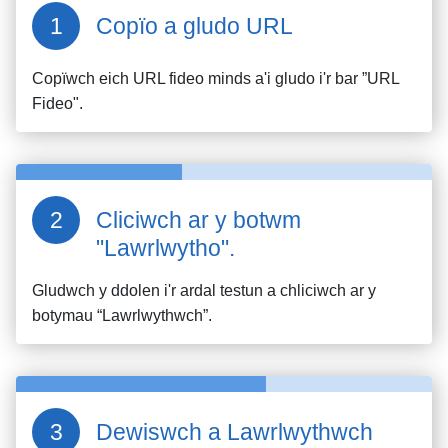
Copïo a gludo URL
Copïwch eich URL fideo
minds
a'i gludo i'r bar ”URL
Fideo".
Cliciwch ar y botwm
"Lawrlwytho".
Gludwch y ddolen i'r ardal testun a chliciwch ar y
botymau “Lawrlwythwch”.
Dewiswch a Lawrlwythwch