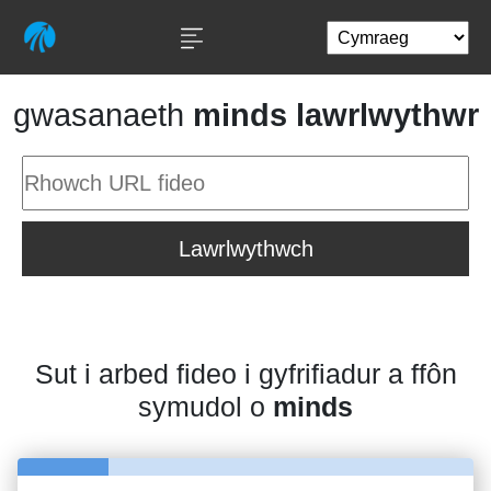
gwasanaeth
minds lawrlwythwr
Lawrlwythwch
Sut i arbed fideo i gyfrifiadur a ffôn
symudol o
minds