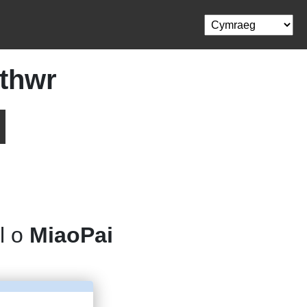
ythwr
ol o
MiaoPai