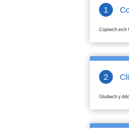
Co
Copïwch eich 
Cl
Gludwch y ddol