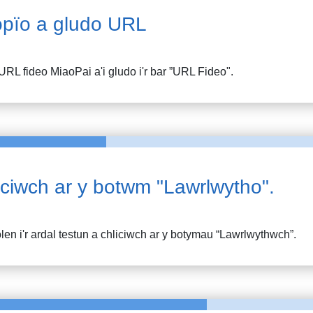
pïo a gludo URL
URL fideo
MiaoPai
a'i gludo i'r bar ”URL Fideo".
iciwch ar y botwm "Lawrlwytho".
en i'r ardal testun a chliciwch ar y botymau “Lawrlwythwch”.