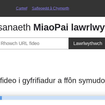
Cartref
Safleoedd â Chymorth
sanaeth
MiaoPai lawrlw
Lawrlwythwch
fideo i gyfrifiadur a ffôn symud