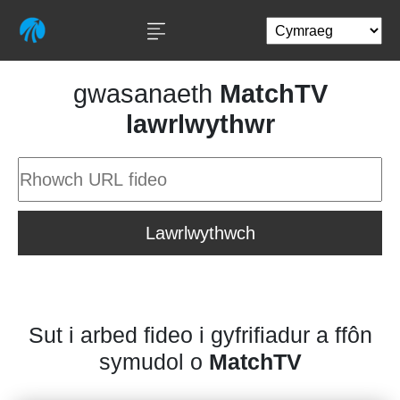
gwasanaeth
MatchTV
lawrlwythwr
Lawrlwythwch
Sut i arbed fideo i gyfrifiadur a ffôn
symudol o
MatchTV