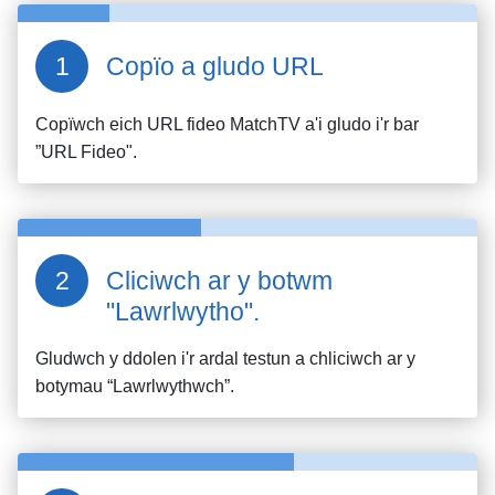
Copïo a gludo URL
Copïwch eich URL fideo
MatchTV
a'i gludo i'r bar
”URL Fideo".
Cliciwch ar y botwm
"Lawrlwytho".
Gludwch y ddolen i'r ardal testun a chliciwch ar y
botymau “Lawrlwythwch”.