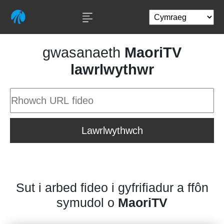
gwasanaeth
MaoriTV
lawrlwythwr
Lawrlwythwch
Sut i arbed fideo i gyfrifiadur a ffôn
symudol o
MaoriTV