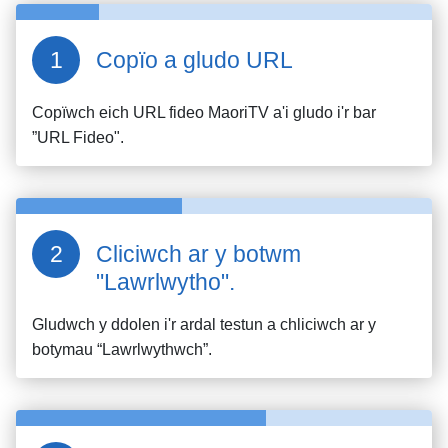
Copïo a gludo URL
Copïwch eich URL fideo
MaoriTV
a'i gludo i'r bar
”URL Fideo".
Cliciwch ar y botwm
"Lawrlwytho".
Gludwch y ddolen i'r ardal testun a chliciwch ar y
botymau “Lawrlwythwch”.