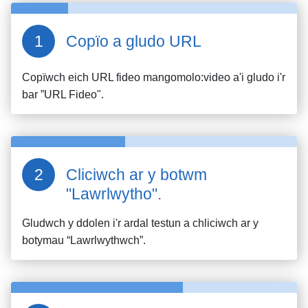
Copïo a gludo URL
Copïwch eich URL fideo
mangomolo:video
a'i gludo i'r
bar ”URL Fideo".
Cliciwch ar y botwm
"Lawrlwytho".
Gludwch y ddolen i'r ardal testun a chliciwch ar y
botymau “Lawrlwythwch”.