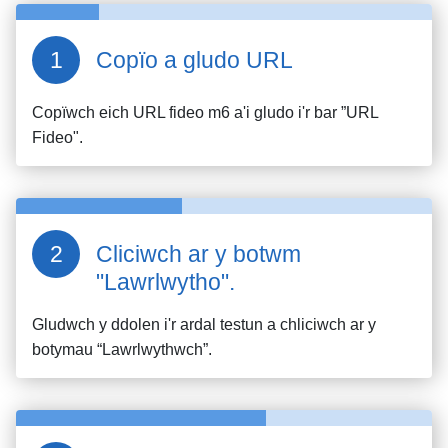
Copïo a gludo URL
Copïwch eich URL fideo
m6
a'i gludo i'r bar ”URL
Fideo".
Cliciwch ar y botwm
"Lawrlwytho".
Gludwch y ddolen i'r ardal testun a chliciwch ar y
botymau “Lawrlwythwch”.