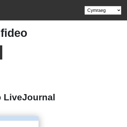
 fideo
o
LiveJournal