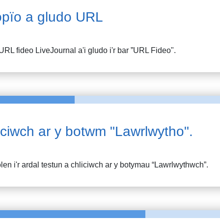
pïo a gludo URL
URL fideo
LiveJournal
a'i gludo i'r bar ”URL Fideo".
iciwch ar y botwm "Lawrlwytho".
en i'r ardal testun a chliciwch ar y botymau “Lawrlwythwch”.