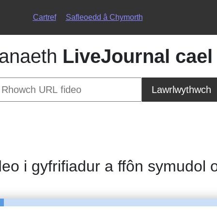
Cartref
Safleoedd â Chymorth
anaeth
LiveJournal cael
Lawrlwythwch
deo i gyfrifiadur a ffôn symudol 