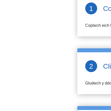
Co
Copïwch eich 
Cl
Gludwch y ddol