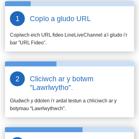
Copïo a gludo URL
Copïwch eich URL fideo
LineLiveChannel
a'i gludo i'r
bar ”URL Fideo".
Cliciwch ar y botwm
"Lawrlwytho".
Gludwch y ddolen i'r ardal testun a chliciwch ar y
botymau “Lawrlwythwch”.