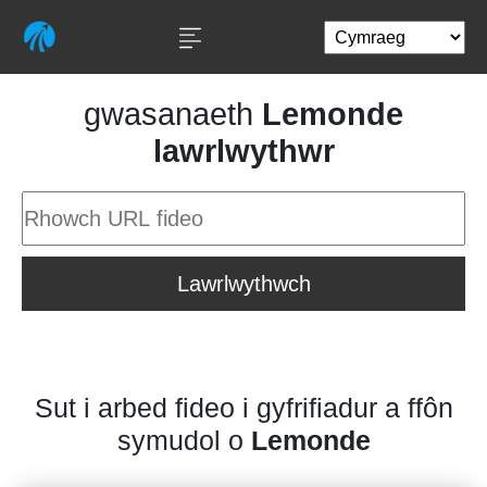
gwasanaeth
Lemonde
lawrlwythwr
Lawrlwythwch
Sut i arbed fideo i gyfrifiadur a ffôn
symudol o
Lemonde