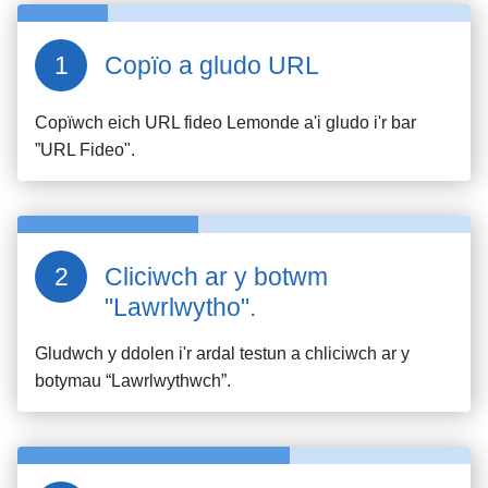
Copïo a gludo URL
Copïwch eich URL fideo
Lemonde
a'i gludo i'r bar
”URL Fideo".
Cliciwch ar y botwm
"Lawrlwytho".
Gludwch y ddolen i'r ardal testun a chliciwch ar y
botymau “Lawrlwythwch”.