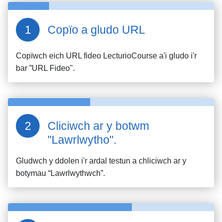
Copïo a gludo URL
Copïwch eich URL fideo
LecturioCourse
a'i gludo i'r
bar ”URL Fideo".
Cliciwch ar y botwm
"Lawrlwytho".
Gludwch y ddolen i'r ardal testun a chliciwch ar y
botymau “Lawrlwythwch”.