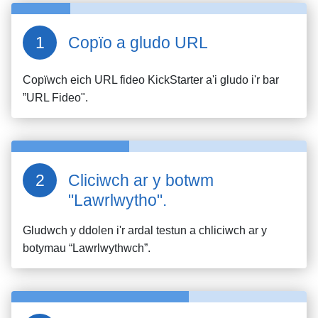
Copïo a gludo URL
Copïwch eich URL fideo
KickStarter
a'i gludo i'r bar
”URL Fideo".
Cliciwch ar y botwm
"Lawrlwytho".
Gludwch y ddolen i'r ardal testun a chliciwch ar y
botymau “Lawrlwythwch”.