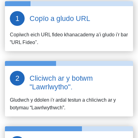
Copïo a gludo URL
Copïwch eich URL fideo
khanacademy
a'i gludo i'r bar
”URL Fideo".
Cliciwch ar y botwm
"Lawrlwytho".
Gludwch y ddolen i'r ardal testun a chliciwch ar y
botymau “Lawrlwythwch”.