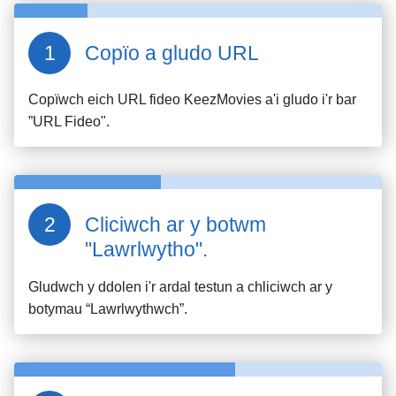
Copïo a gludo URL
Copïwch eich URL fideo
KeezMovies
a'i gludo i'r bar
”URL Fideo".
Cliciwch ar y botwm
"Lawrlwytho".
Gludwch y ddolen i'r ardal testun a chliciwch ar y
botymau “Lawrlwythwch”.