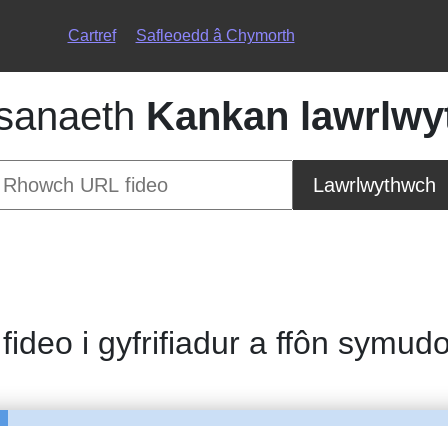
Cartref
Safleoedd â Chymorth
sanaeth
Kankan lawrlwy
Lawrlwythwch
 fideo i gyfrifiadur a ffôn symud