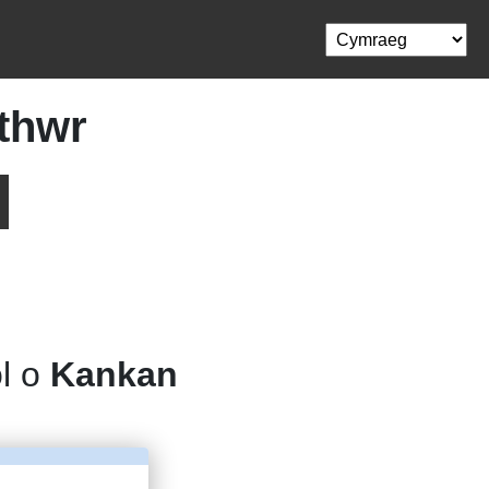
thwr
ol o
Kankan