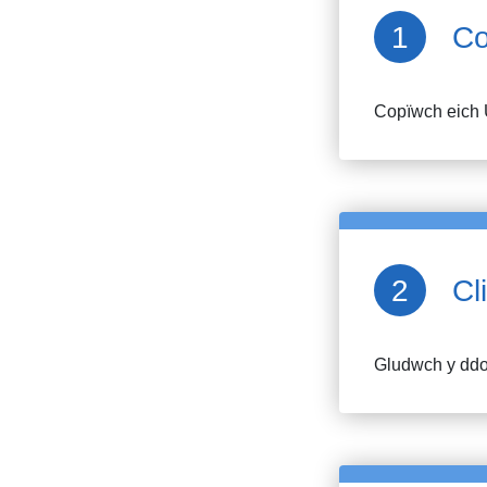
Co
Copïwch eich 
Cl
Gludwch y ddol