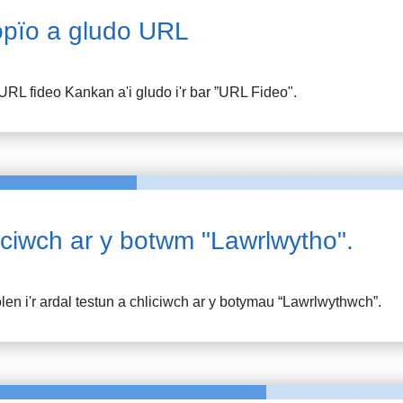
pïo a gludo URL
URL fideo
Kankan
a'i gludo i'r bar ”URL Fideo".
iciwch ar y botwm "Lawrlwytho".
en i'r ardal testun a chliciwch ar y botymau “Lawrlwythwch”.