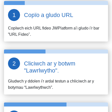
Copïo a gludo URL
Copïwch eich URL fideo
JWPlatform
a'i gludo i'r bar
”URL Fideo".
Cliciwch ar y botwm
"Lawrlwytho".
Gludwch y ddolen i'r ardal testun a chliciwch ar y
botymau “Lawrlwythwch”.