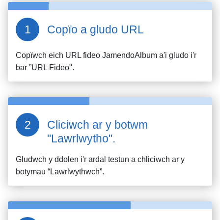
Copïo a gludo URL
Copïwch eich URL fideo
JamendoAlbum
a'i gludo i'r
bar ”URL Fideo".
Cliciwch ar y botwm
"Lawrlwytho".
Gludwch y ddolen i'r ardal testun a chliciwch ar y
botymau “Lawrlwythwch”.