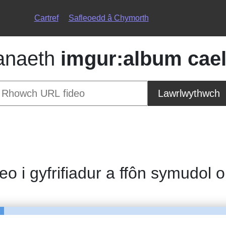
Cartref
Safleoedd â Chymorth
anaeth
imgur:album cael
Lawrlwythwch
deo i gyfrifiadur a ffôn symudol 