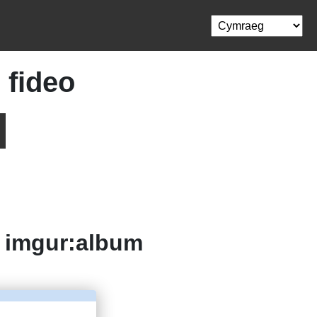
 fideo
o
imgur:album