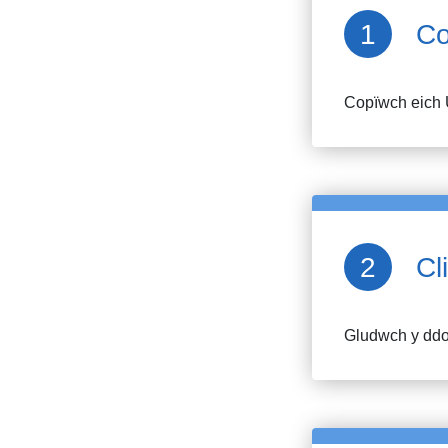
Co
Copïwch eich 
Cl
Gludwch y ddol