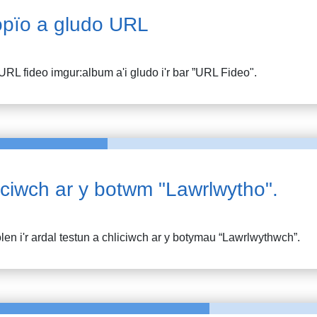
pïo a gludo URL
URL fideo
imgur:album
a'i gludo i'r bar ”URL Fideo".
iciwch ar y botwm "Lawrlwytho".
en i'r ardal testun a chliciwch ar y botymau “Lawrlwythwch”.