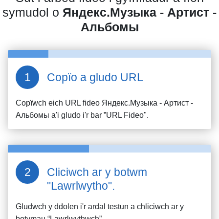
symudol o
Яндекс.Музыка - Артист -
Альбомы
Copïo a gludo URL
Copïwch eich URL fideo
Яндекс.Музыка - Артист -
Альбомы
a'i gludo i'r bar ”URL Fideo".
Cliciwch ar y botwm
"Lawrlwytho".
Gludwch y ddolen i'r ardal testun a chliciwch ar y
botymau “Lawrlwythwch”.