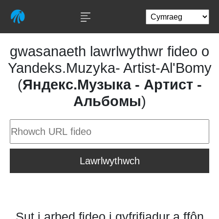
gwasanaeth lawrlwythwr fideo o
Yandeks.Muzyka- Artist-Al'Bomy
(
Яндекс.Музыка - Артист -
Альбомы
)
Lawrlwythwch
Sut i arbed fideo i gyfrifiadur a ffôn