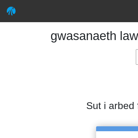
gwasanaeth lawr
Sut i arbed 