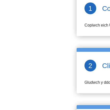
Co
Copïwch eich 
Cl
Gludwch y ddol