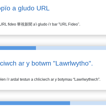
pïo a gludo URL
URL fideo
華視新聞
a'i gludo i'r bar ”URL Fideo".
iciwch ar y botwm "Lawrlwytho".
en i'r ardal testun a chliciwch ar y botymau “Lawrlwythwch”.