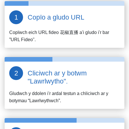
Copïo a gludo URL
Copïwch eich URL fideo
花椒直播
a'i gludo i'r bar
”URL Fideo".
Cliciwch ar y botwm
"Lawrlwytho".
Gludwch y ddolen i'r ardal testun a chliciwch ar y
botymau “Lawrlwythwch”.