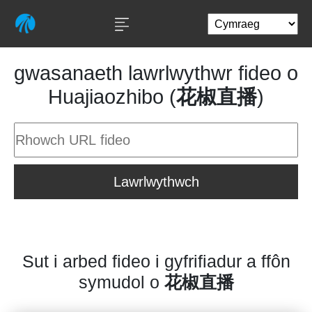
gwasanaeth lawrlwythwr fideo o
Huajiaozhibo (
花椒直播
)
Lawrlwythwch
Sut i arbed fideo i gyfrifiadur a ffôn
symudol o
花椒直播