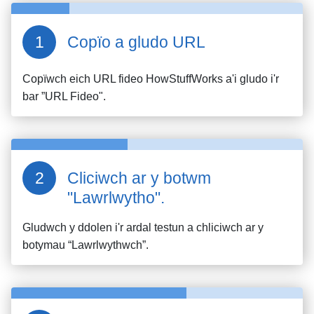
Copïo a gludo URL
Copïwch eich URL fideo
HowStuffWorks
a'i gludo i'r
bar ”URL Fideo".
Cliciwch ar y botwm
"Lawrlwytho".
Gludwch y ddolen i'r ardal testun a chliciwch ar y
botymau “Lawrlwythwch”.