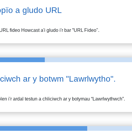
pïo a gludo URL
URL fideo
Howcast
a'i gludo i'r bar ”URL Fideo".
iciwch ar y botwm "Lawrlwytho".
en i'r ardal testun a chliciwch ar y botymau “Lawrlwythwch”.