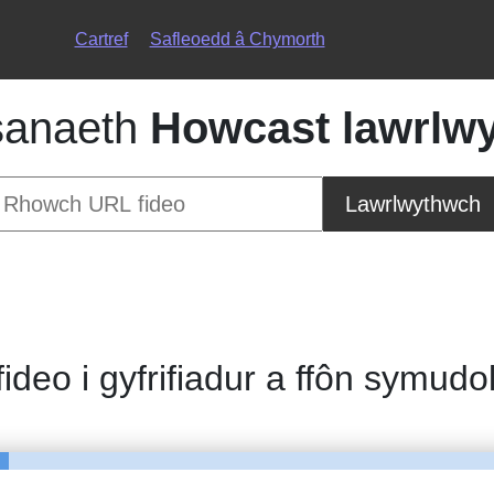
Cartref
Safleoedd â Chymorth
sanaeth
Howcast lawrlw
Lawrlwythwch
fideo i gyfrifiadur a ffôn symudo