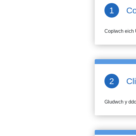
Co
Copïwch eich 
Cl
Gludwch y ddol