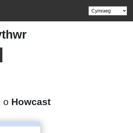
ythwr
l o
Howcast