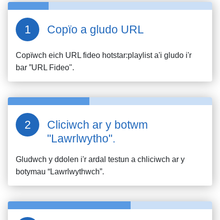
Copïo a gludo URL
Copïwch eich URL fideo
hotstar:playlist
a'i gludo i'r
bar ”URL Fideo".
Cliciwch ar y botwm
"Lawrlwytho".
Gludwch y ddolen i'r ardal testun a chliciwch ar y
botymau “Lawrlwythwch”.