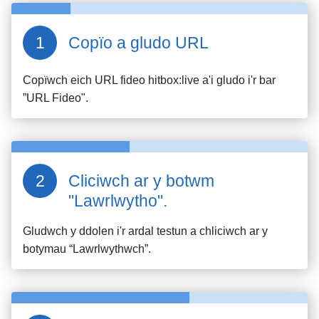
Copïo a gludo URL
Copïwch eich URL fideo
hitbox:live
a'i gludo i'r bar
”URL Fideo".
Cliciwch ar y botwm
"Lawrlwytho".
Gludwch y ddolen i'r ardal testun a chliciwch ar y
botymau “Lawrlwythwch”.