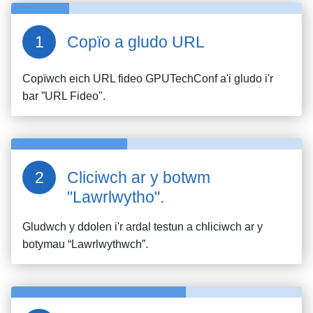
Copïo a gludo URL
Copïwch eich URL fideo
GPUTechConf
a'i gludo i'r
bar ”URL Fideo".
Cliciwch ar y botwm
"Lawrlwytho".
Gludwch y ddolen i'r ardal testun a chliciwch ar y
botymau “Lawrlwythwch”.