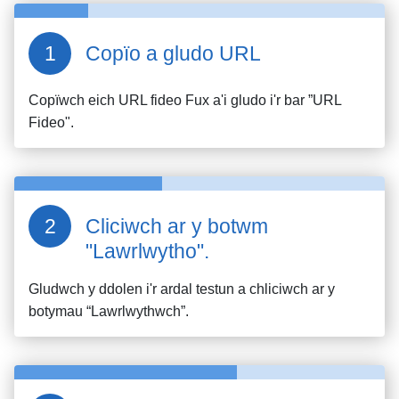
Copïo a gludo URL
Copïwch eich URL fideo
Fux
a'i gludo i'r bar ”URL
Fideo".
Cliciwch ar y botwm
"Lawrlwytho".
Gludwch y ddolen i'r ardal testun a chliciwch ar y
botymau “Lawrlwythwch”.