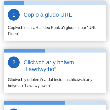
Copïo a gludo URL
Copïwch eich URL fideo
Funk
a'i gludo i'r bar ”URL
Fideo".
Cliciwch ar y botwm
"Lawrlwytho".
Gludwch y ddolen i'r ardal testun a chliciwch ar y
botymau “Lawrlwythwch”.