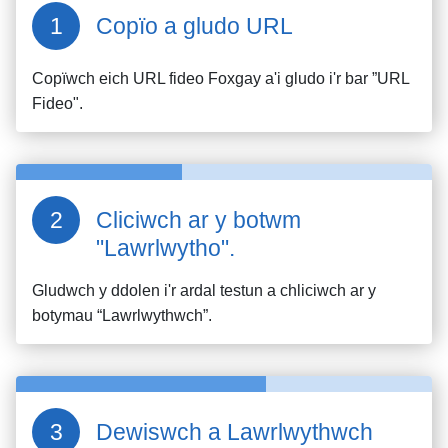
Copïo a gludo URL
Copïwch eich URL fideo
Foxgay
a'i gludo i'r bar ”URL
Fideo".
Cliciwch ar y botwm
"Lawrlwytho".
Gludwch y ddolen i'r ardal testun a chliciwch ar y
botymau “Lawrlwythwch”.
Dewiswch a Lawrlwythwch