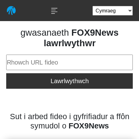
gwasanaeth
FOX9News
lawrlwythwr
Lawrlwythwch
Sut i arbed fideo i gyfrifiadur a ffôn
symudol o
FOX9News