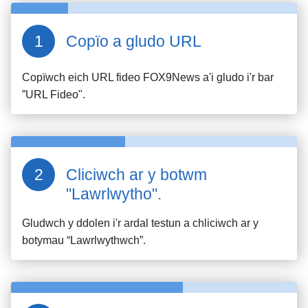
Copïo a gludo URL
Copïwch eich URL fideo
FOX9News
a'i gludo i'r bar
”URL Fideo".
Cliciwch ar y botwm
"Lawrlwytho".
Gludwch y ddolen i'r ardal testun a chliciwch ar y
botymau “Lawrlwythwch”.