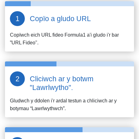
Copïo a gludo URL
Copïwch eich URL fideo
Formula1
a'i gludo i'r bar
”URL Fideo".
Cliciwch ar y botwm
"Lawrlwytho".
Gludwch y ddolen i'r ardal testun a chliciwch ar y
botymau “Lawrlwythwch”.