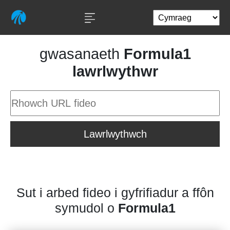
gwasanaeth
Formula1
lawrlwythwr
Lawrlwythwch
Sut i arbed fideo i gyfrifiadur a ffôn
symudol o
Formula1