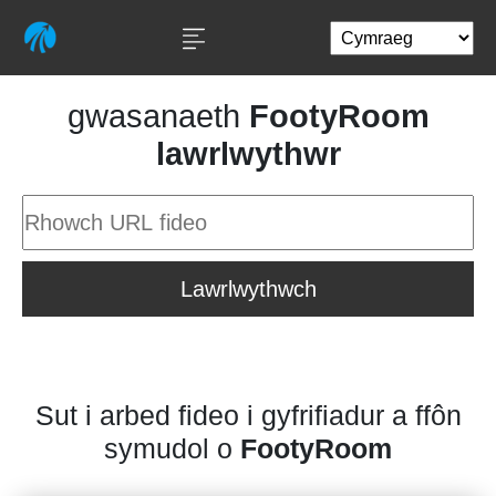
gwasanaeth
FootyRoom
lawrlwythwr
Lawrlwythwch
Sut i arbed fideo i gyfrifiadur a ffôn
symudol o
FootyRoom