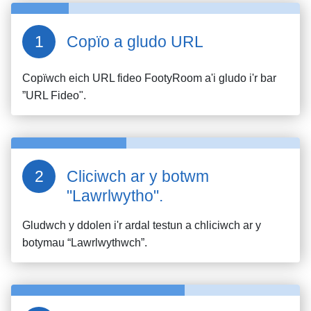
Copïo a gludo URL
Copïwch eich URL fideo
FootyRoom
a'i gludo i'r bar
”URL Fideo".
Cliciwch ar y botwm
"Lawrlwytho".
Gludwch y ddolen i'r ardal testun a chliciwch ar y
botymau “Lawrlwythwch”.