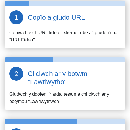
Copïo a gludo URL
Copïwch eich URL fideo
ExtremeTube
a'i gludo i'r bar
”URL Fideo".
Cliciwch ar y botwm
"Lawrlwytho".
Gludwch y ddolen i'r ardal testun a chliciwch ar y
botymau “Lawrlwythwch”.