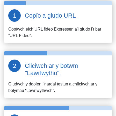
Copïo a gludo URL
Copïwch eich URL fideo
Expressen
a'i gludo i'r bar
”URL Fideo".
Cliciwch ar y botwm
"Lawrlwytho".
Gludwch y ddolen i'r ardal testun a chliciwch ar y
botymau “Lawrlwythwch”.