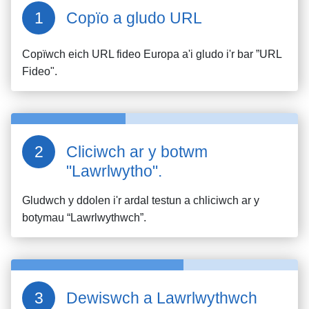
Copïo a gludo URL
Copïwch eich URL fideo
Europa
a'i gludo i'r bar ”URL
Fideo".
Cliciwch ar y botwm
"Lawrlwytho".
Gludwch y ddolen i'r ardal testun a chliciwch ar y
botymau “Lawrlwythwch”.
Dewiswch a Lawrlwythwch