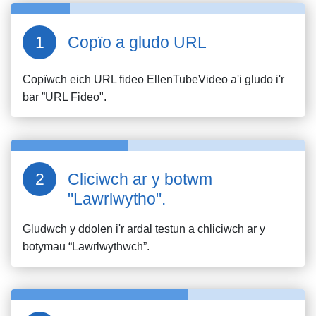
Copïo a gludo URL
Copïwch eich URL fideo
EllenTubeVideo
a'i gludo i'r
bar ”URL Fideo".
Cliciwch ar y botwm
"Lawrlwytho".
Gludwch y ddolen i'r ardal testun a chliciwch ar y
botymau “Lawrlwythwch”.