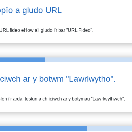
pïo a gludo URL
URL fideo
eHow
a'i gludo i'r bar ”URL Fideo".
iciwch ar y botwm "Lawrlwytho".
en i'r ardal testun a chliciwch ar y botymau “Lawrlwythwch”.