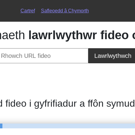
Cartref
Safleoedd â Chymorth
naeth
lawrlwythwr fideo
Lawrlwythwch
d fideo i gyfrifiadur a ffôn symu