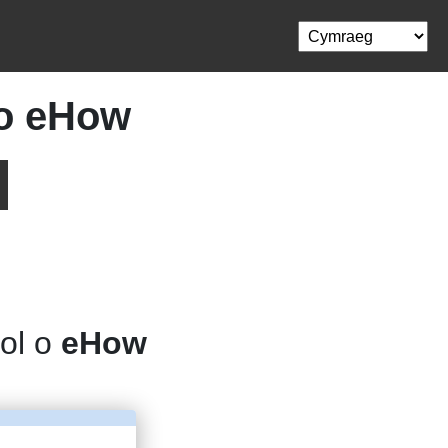
 o eHow
dol o
eHow