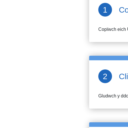
Co
Copïwch eich 
Cl
Gludwch y ddol