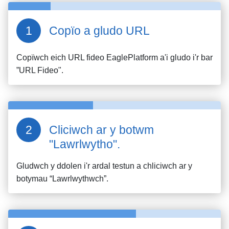
Copïo a gludo URL
Copïwch eich URL fideo
EaglePlatform
a'i gludo i'r bar
”URL Fideo".
Cliciwch ar y botwm
"Lawrlwytho".
Gludwch y ddolen i'r ardal testun a chliciwch ar y
botymau “Lawrlwythwch”.