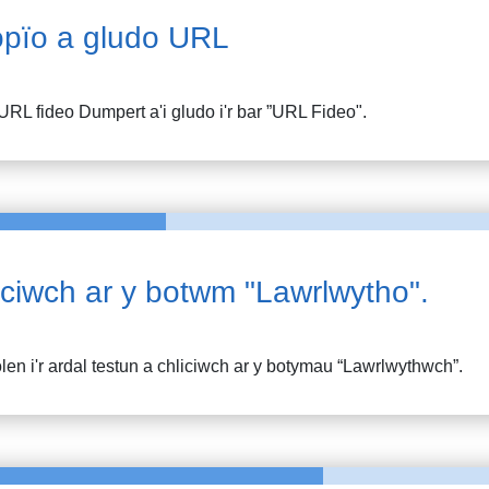
pïo a gludo URL
URL fideo
Dumpert
a'i gludo i'r bar ”URL Fideo".
iciwch ar y botwm "Lawrlwytho".
en i'r ardal testun a chliciwch ar y botymau “Lawrlwythwch”.