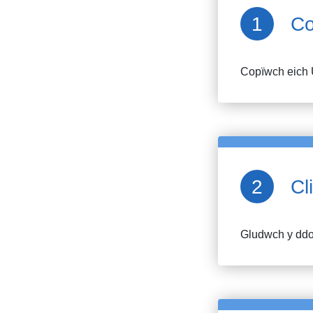
Co
Copïwch eich 
Cl
Gludwch y ddol