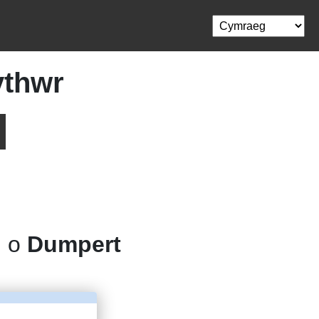
ythwr
l o
Dumpert