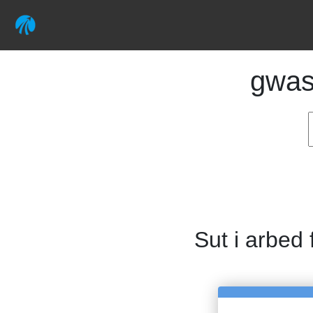
gwas
Sut i arbed 