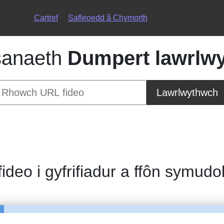
Cartref
Safleoedd â Chymorth
anaeth
Dumpert lawrlw
Lawrlwythwch
fideo i gyfrifiadur a ffôn symudo