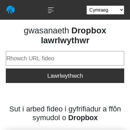
gwasanaeth
Dropbox
lawrlwythwr
Lawrlwythwch
Sut i arbed fideo i gyfrifiadur a ffôn
symudol o
Dropbox