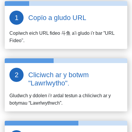
Copïo a gludo URL
Copïwch eich URL fideo
斗鱼
a'i gludo i'r bar ”URL
Fideo".
Cliciwch ar y botwm
"Lawrlwytho".
Gludwch y ddolen i'r ardal testun a chliciwch ar y
botymau “Lawrlwythwch”.