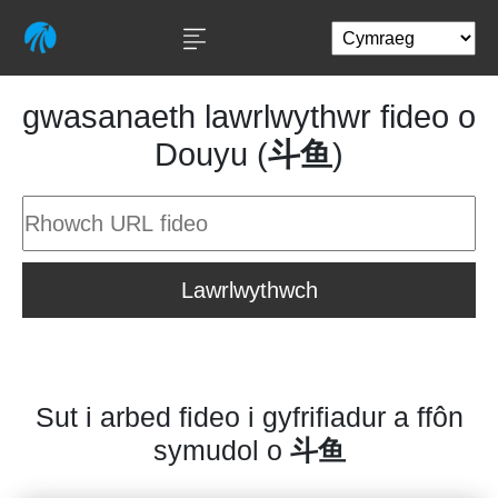
gwasanaeth lawrlwythwr fideo o
Douyu (
斗鱼
)
Lawrlwythwch
Sut i arbed fideo i gyfrifiadur a ffôn
symudol o
斗鱼