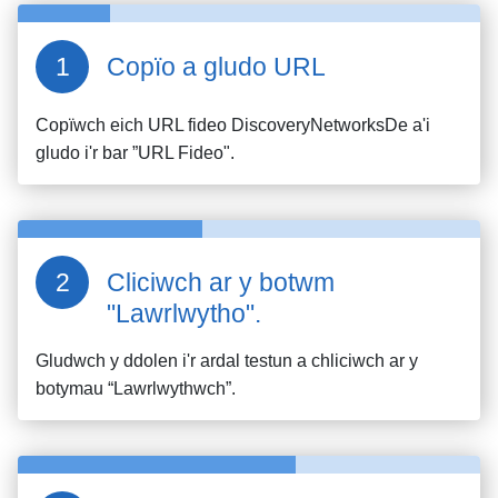
Copïo a gludo URL
Copïwch eich URL fideo
DiscoveryNetworksDe
a'i
gludo i'r bar ”URL Fideo".
Cliciwch ar y botwm
"Lawrlwytho".
Gludwch y ddolen i'r ardal testun a chliciwch ar y
botymau “Lawrlwythwch”.