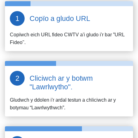
Copïo a gludo URL
Copïwch eich URL fideo
CWTV
a'i gludo i'r bar ”URL
Fideo".
Cliciwch ar y botwm
"Lawrlwytho".
Gludwch y ddolen i'r ardal testun a chliciwch ar y
botymau “Lawrlwythwch”.