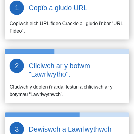
Copïo a gludo URL
Copïwch eich URL fideo
Crackle
a'i gludo i'r bar ”URL
Fideo".
Cliciwch ar y botwm
"Lawrlwytho".
Gludwch y ddolen i'r ardal testun a chliciwch ar y
botymau “Lawrlwythwch”.
Dewiswch a Lawrlwythwch