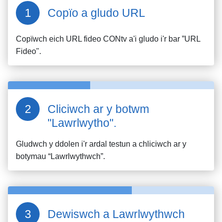
Copïo a gludo URL
Copïwch eich URL fideo
CONtv
a'i gludo i'r bar ”URL
Fideo".
Cliciwch ar y botwm
"Lawrlwytho".
Gludwch y ddolen i'r ardal testun a chliciwch ar y
botymau “Lawrlwythwch”.
Dewiswch a Lawrlwythwch